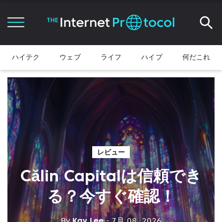
ハイテク
ウェブ
ライフ
ハイプ
何だこれ
レビュー
Călin Capitalは信頼でき
る？今すぐ確認！
By
Kay Lee
- 7月 08, 2026