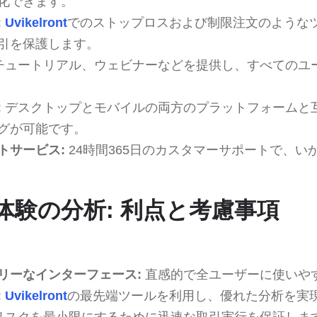
化できます。
:
Uvikelront
でのストップロスおよび制限注文のような
引を保護します。
チュートリアル、ウェビナーなどを提供し、すべてのユ
:
デスクトップとモバイルの両方のプラットフォームと
グが可能です。
トサービス:
24時間365日のカスタマーサポートで、い
ont体験の分析: 利点と考慮事項
リーなインターフェース:
直感的で全ユーザーに使いや
:
Uvikelront
の最先端ツールを利用し、優れた分析を実
リスクを最小限にするために迅速な取引実行を保証しま