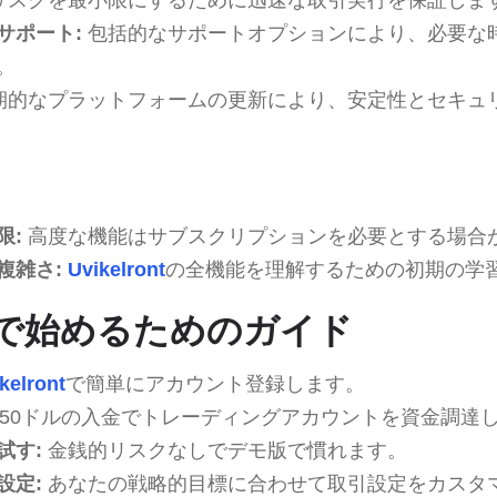
サポート:
包括的なサポートオプションにより、必要な
。
期的なプラットフォームの更新により、安定性とセキュ
限:
高度な機能はサブスクリプションを必要とする場合
複雑さ:
Uvikelront
の全機能を理解するための初期の学
rontで始めるためのガイド
kelront
で簡単にアカウント登録します。
250ドルの入金でトレーディングアカウントを資金調達
試す:
金銭的リスクなしでデモ版で慣れます。
設定:
あなたの戦略的目標に合わせて取引設定をカスタ