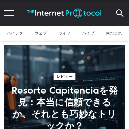
ハイテク
ウェブ
ライフ
ハイプ
何だこれ
レビュー
Resorte Capitenciaを発
見：本当に信頼できる
か、それとも巧妙なトリ
ックか？