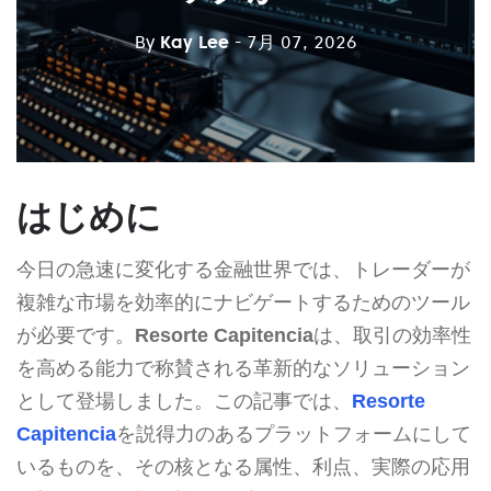
By
Kay Lee
- 7月 07, 2026
はじめに
今日の急速に変化する金融世界では、トレーダーが
複雑な市場を効率的にナビゲートするためのツール
が必要です。
Resorte Capitencia
は、取引の効率性
を高める能力で称賛される革新的なソリューション
として登場しました。この記事では、
Resorte
Capitencia
を説得力のあるプラットフォームにして
いるものを、その核となる属性、利点、実際の応用