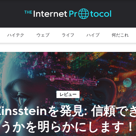
ハイテク
ウェブ
ライフ
ハイプ
何だこれ
レビュー
 Zinssteinを発見: 信
うかを明らかにします