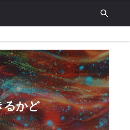
頼できるかど
！