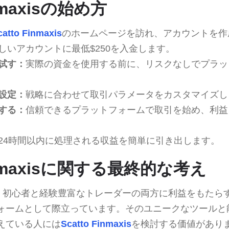
inmaxisの始め方
catto Finmaxis
のホームページを訪れ、アカウントを作
しいアカウントに最低$250を入金します。
試す：
実際の資金を使用する前に、リスクなしでプラッ
設定：
戦略に合わせて取引パラメータをカスタマイズし
する：
信頼できるプラットフォームで取引を始め、利益
24時間以内に処理される収益を簡単に引き出します。
Finmaxisに関する最終的な考え
、初心者と経験豊富なトレーダーの両方に利益をもたら
ォームとして際立っています。そのユニークなツールと
えている人には
Scatto Finmaxis
を検討する価値があり