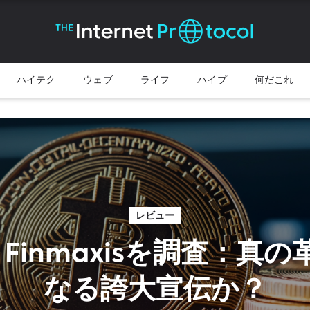
ハイテク
ウェブ
ライフ
ハイプ
何だこれ
レビュー
to Finmaxisを調査：真
なる誇大宣伝か？