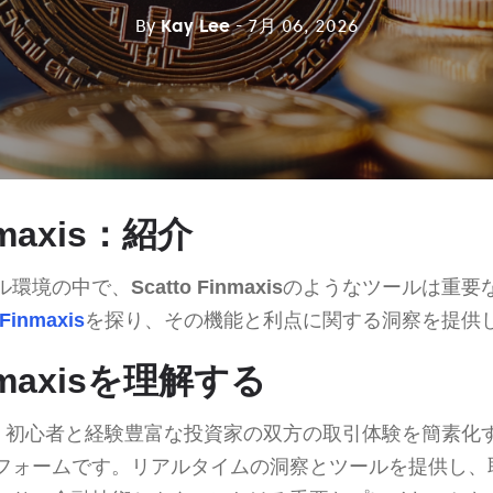
By
Kay Lee
- 7月 06, 2026
inmaxis：紹介
ル環境の中で、
Scatto Finmaxis
のようなツールは重要
 Finmaxis
を探り、その機能と利点に関する洞察を提供
inmaxisを理解する
、初心者と経験豊富な投資家の双方の取引体験を簡素化
フォームです。リアルタイムの洞察とツールを提供し、