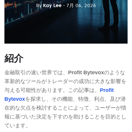
By
Kay Lee
- 7月 06, 2026
紹介
金融取引の速い世界では、
Profit Bytevox
のような
革新的なツールがトレーダーの成功に大きな影響を
与える可能性があります。この記事は、
Profit
Bytevox
を探求し、その機能、特徴、利点、及び潜
在的な欠点を検討することによって、ユーザーが情
報に基づいた決定を下すのを助けることを目的とし
ています。