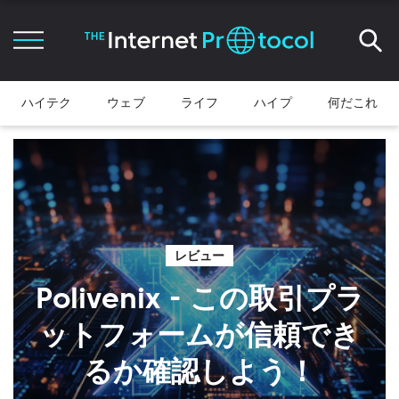
ハイテク
ウェブ
ライフ
ハイプ
何だこれ
レビュー
Polivenix - この取引プラ
ットフォームが信頼でき
るか確認しよう！