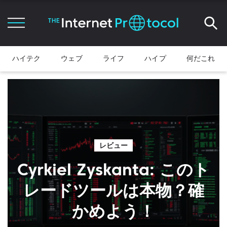
ハイテク
ウェブ
ライフ
ハイプ
何だこれ
レビュー
Cyrkiel Zyskanta: このト
レードツールは本物？確
かめよう！