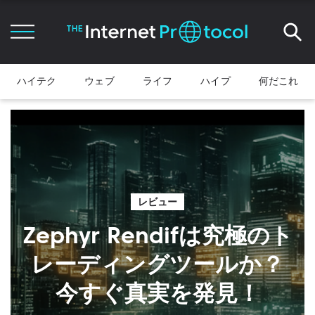
ハイテク
ウェブ
ライフ
ハイプ
何だこれ
レビュー
Zephyr Rendifは究極のト
レーディングツールか？
今すぐ真実を発見！