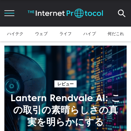
ハイテク
ウェブ
ライフ
ハイプ
何だこれ
レビュー
Lantern Rendvale AI: こ
の取引の素晴らしさの真
実を明らかにする