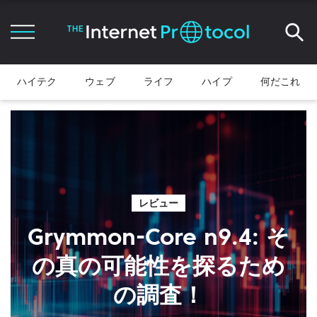
ハイテク
ウェブ
ライフ
ハイプ
何だこれ
レビュー
Grymmon-Core n9.4: そ
の真の可能性を探るため
の調査！