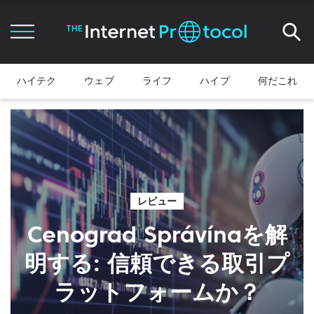
ハイテク
ウェブ
ライフ
ハイプ
何だこれ
レビュー
Cenograd Správínaを解
明する: 信頼できる取引プ
ラットフォームか？