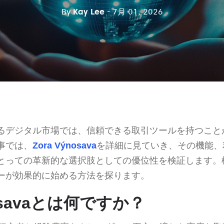
By
Kay Lee
- 7月 01, 2026
るデジタル市場では、信頼できる取引ツールを持つこと
事では、
Zora Výnosava
を詳細に見ていき、その機能、
とっての革新的な選択肢としての優位性を検証します。
ーが効果的に始める方法を探ります。
nosavaとは何ですか？