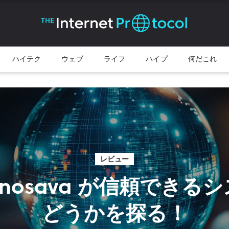
ハイテク
ウェブ
ライフ
ハイプ
何だこれ
レビュー
Výnosava が信頼でき
どうかを探る！