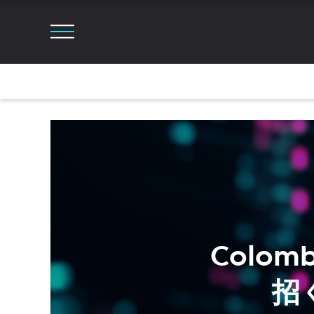
Colom
招