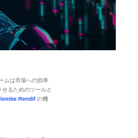
ームは市場への効率
させるためのツールと
lombe Rendif
の機