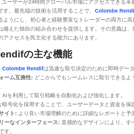
、ユーザーが24時間グローバル市場にアクセスできる革
です。最先端の技術を活用することで、
Colombe Rendi
るようにし、初心者と経験豊富なトレーダーの両方に高
ね備えた独自の組み合わせを提供します。その意義は、
のアクセスを民主化する能力にあります。
 Rendifの主な機能
:
Colombe Rendif
は迅速な取引決定のために即時デー
ォーム互換性:
どこからでもシームレスに取引できるよ
。
:
AIを利用して取引戦略を自動化および強化します。
な暗号化を採用することで、ユーザーデータと資金を保
サイト:
より良い市場理解のために詳細なレポートと予
リーなインターフェース:
直感的なデザインにより、す
です。