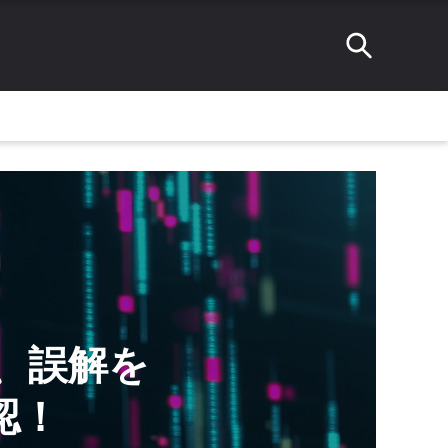
策か、誤解を
認！