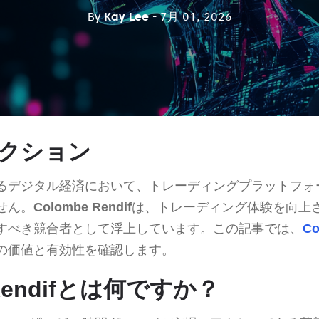
By
Kay Lee
- 7月 01, 2026
クション
るデジタル経済において、トレーディングプラットフォ
せん。
Colombe Rendif
は、トレーディング体験を向上
すべき競合者として浮上しています。この記事では、
Co
の価値と有効性を確認します。
 Rendifとは何ですか？