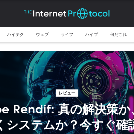
ハイテク
ウェブ
ライフ
ハイプ
何だこれ
レビュー
be Rendif: 真の解決
くシステムか？今すぐ確