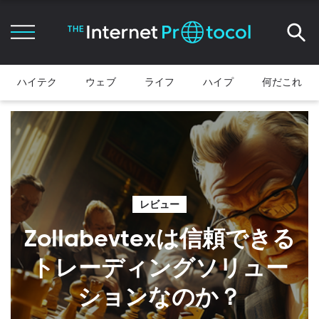
ハイテク
ウェブ
ライフ
ハイプ
何だこれ
レビュー
Zollabevtexは信頼できる
トレーディングソリュー
ションなのか？