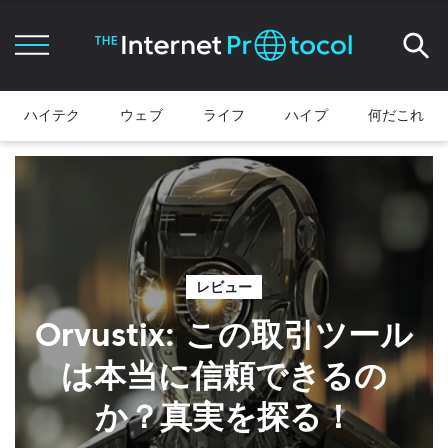
ハイテク
ウェブ
ライフ
ハイプ
何だこれ
レビュー
Orvustix: この取引ツール
は本当に信頼できるの
か？真実を探る！