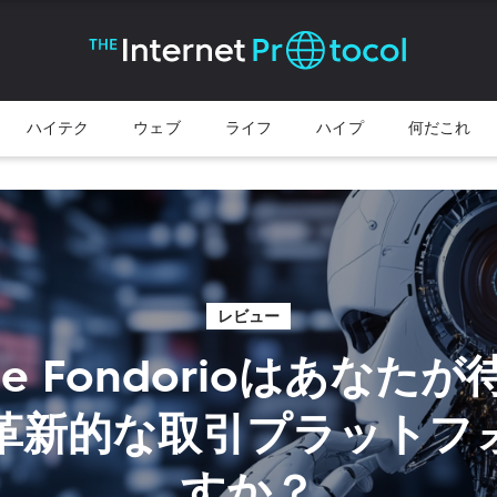
ハイテク
ウェブ
ライフ
ハイプ
何だこれ
レビュー
nte Fondorioはあなた
革新的な取引プラットフ
すか？