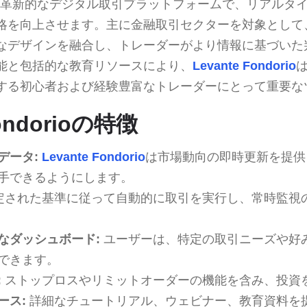
革新的なデジタル取引プラットフォームで、リアルタ
略を向上させます。主に金融取引セクターを対象として
なデザインを融合し、トレーダーがより情報に基づいた
能と包括的な教育リソースにより、
Levante Fondorio
する初心者および経験豊富なトレーダーにとって重要な
Fondorioの特徴
データ:
Levante Fondorio
は市場動向の即時更新を提供
手できるようにします。
定された基準に従って自動的に取引を実行し、常時監視
なダッシュボード:
ユーザーは、特定の取引ニーズや好
できます。
:
ストップロスやリミットオーダーの機能を含み、投資
ース:
詳細なチュートリアル、ウェビナー、教育資料を