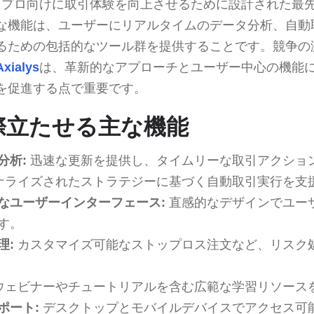
とプロ向けに取引体験を向上させるために設計された最
な機能は、ユーザーにリアルタイムのデータ分析、自動
るための包括的なツール群を提供することです。競争の
Axialys
は、革新的なアプローチとユーザー中心の機能
を促進する点で重要です。
sを際立たせる主な機能
分析:
迅速な更新を提供し、タイムリーな取引アクショ
ナライズされたストラテジーに基づく自動取引実行を支
なユーザーインターフェース:
直感的なデザインでユー
す。
理:
カスタマイズ可能なストップロス注文など、リスク
ウェビナーやチュートリアルを含む広範な学習リソース
ポート:
デスクトップとモバイルデバイスでアクセス可