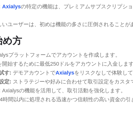
:
Axialys
の特定の機能は、プレミアムサブスクリプショ
しいユーザーは、初めは機能の多さに圧倒されることが
の始め方
ialysプラットフォームでアカウントを作成します。
開始するために最低250ドルをアカウントに入金しま
試す:
デモアカウントで
Axialys
をリスクなしで体験して
設定:
ストラテジーや好みに合わせて取引設定をカスタ
:
Axialysの機能を活用して、取引活動を強化します。
24時間以内に処理される迅速かつ信頼性の高い資金の引