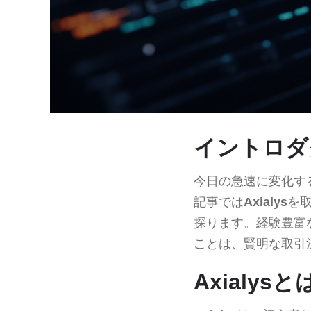
イントロダ
今日の急速に変化す
記事では
Axialys
を
探ります。経験豊富
ことは、賢明な取引
Axialysと