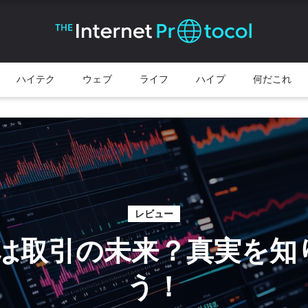
ハイテク
ウェブ
ライフ
ハイプ
何だこれ
レビュー
lysは取引の未来？真実を
う！