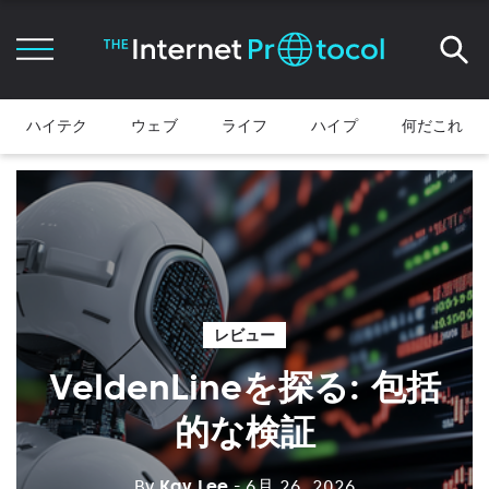
ハイテク
ウェブ
ライフ
ハイプ
何だこれ
レビュー
VeldenLineを探る: 包括
的な検証
By
Kay Lee
- 6月 26, 2026