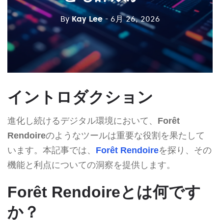
By
Kay Lee
- 6月 26, 2026
イントロダクション
進化し続けるデジタル環境において、
Forêt
Rendoire
のようなツールは重要な役割を果たして
います。本記事では、
Forêt Rendoire
を探り、その
機能と利点についての洞察を提供します。
Forêt Rendoireとは何です
か？