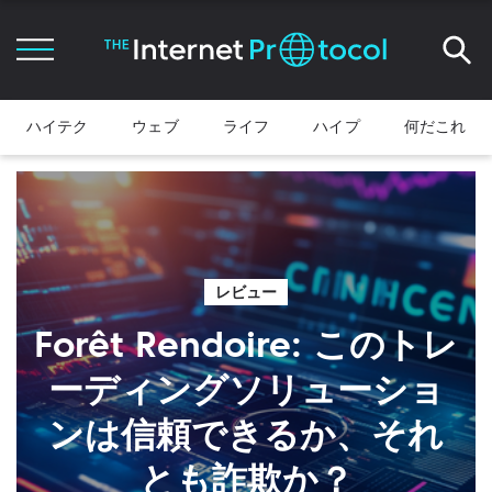
ハイテク
ウェブ
ライフ
ハイプ
何だこれ
レビュー
Forêt Rendoire: このトレ
ーディングソリューショ
ンは信頼できるか、それ
とも詐欺か？