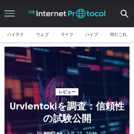
ハイテク
ウェブ
ライフ
ハイプ
何だこれ
レビュー
Urvlentokiを調査：信頼性
の試験公開
By
Kay Lee
- 6月 25, 2026