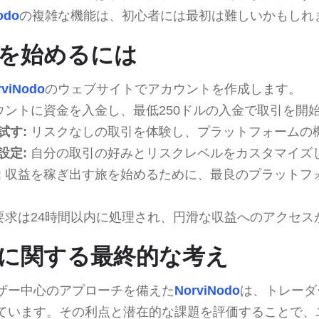
odo
の複雑な機能は、初心者には最初は難しいかもしれ
doを始めるには
rviNodo
のウェブサイトでアカウントを作成します。
ウントに資金を入金し、最低250ドルの入金で取引を開
試す:
リスクなしの取引を体験し、プラットフォームの
設定:
自分の取引の好みとリスクレベルをカスタマイズ
:
収益を稼ぎ出す旅を始めるために、最良のプラットフ
要求は24時間以内に処理され、円滑な収益へのアクセス
odoに関する最終的な考え
ザー中心のアプローチを備えた
NorviNodo
は、トレーダ
ています。その利点と潜在的な課題を評価することで、