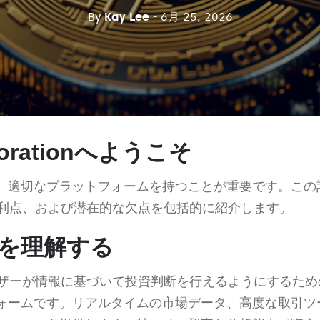
By
Kay Lee
- 6月 25, 2026
plorationへようこそ
、適切なプラットフォームを持つことが重要です。この
利点、および潜在的な欠点を包括的に紹介します。
doを理解する
ザーが情報に基づいて投資判断を行えるようにするため
ォームです。リアルタイムの市場データ、高度な取引ツ