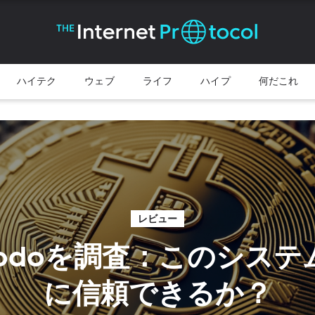
ハイテク
ウェブ
ライフ
ハイプ
何だこれ
レビュー
iNodoを調査：このシス
に信頼できるか？