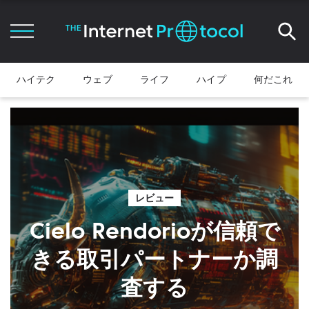
ハイテク
ウェブ
ライフ
ハイプ
何だこれ
レビュー
Cielo Rendorioが信頼で
きる取引パートナーか調
査する