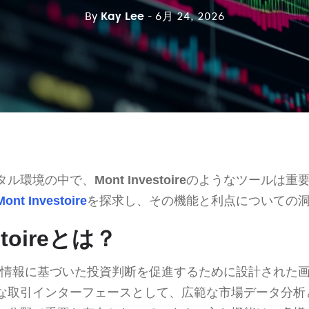
By
Kay Lee
- 6月 24, 2026
タル環境の中で、
Mont Investoire
のようなツールは重
Mont Investoire
を探求し、その機能と利点についての
stoireとは？
情報に基づいた投資判断を促進するために設計された
な取引インターフェースとして、広範な市場データ分析