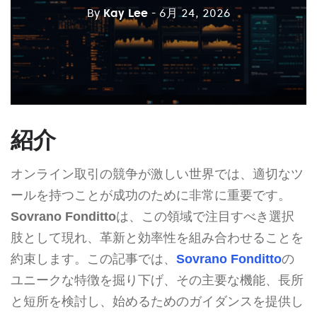
By
Kay Lee
- 6月 24, 2026
紹介
オンライン取引の競争が激しい世界では、適切なツ
ールを持つことが成功のために非常に重要です。
Sovrano Fonditto
は、この領域で注目すべき選択
肢として現れ、革新と効率性を組み合わせることを
約束します。この記事では、
Sovrano Fonditto
の
ユニークな特徴を掘り下げ、その主要な機能、長所
と短所を検討し、始めるためのガイダンスを提供し