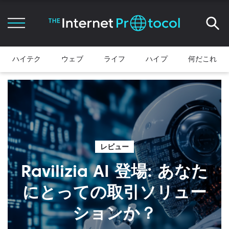
ハイテク
ウェブ
ライフ
ハイプ
何だこれ
レビュー
Ravilizia AI 登場: あなた
にとっての取引ソリュー
ションか？