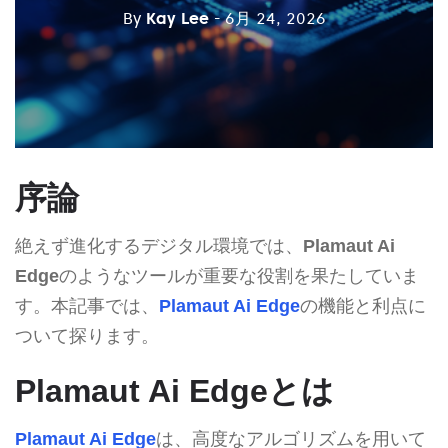
By
Kay Lee
- 6月 24, 2026
序論
絶えず進化するデジタル環境では、
Plamaut Ai
Edge
のようなツールが重要な役割を果たしていま
す。本記事では、
Plamaut Ai Edge
の機能と利点に
ついて探ります。
Plamaut Ai Edgeとは
Plamaut Ai Edge
は、高度なアルゴリズムを用いて