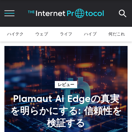
ハイテク
ウェブ
ライフ
ハイプ
何だこれ
レビュー
Plamaut Ai Edgeの真実
を明らかにする: 信頼性を
検証する