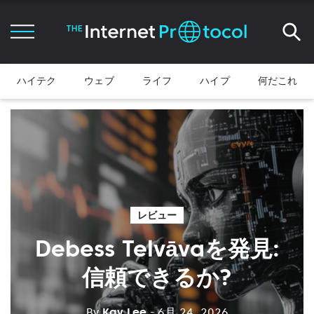
ハイテク
ウェブ
ライフ
ハイプ
何だこれ
レビュー
Debess Telvāvaを発見:
信頼できるか?
By
Kay Lee
- 6月 24, 2026