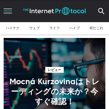
ハイテク
ウェブ
ライフ
ハイプ
何だこれ
レビュー
Mocná Kurzovinaはトレ
ーディングの未来か？今
すぐ確認！