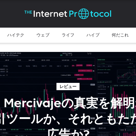
ハイテク
ウェブ
ライフ
ハイプ
何だこれ
レビュー
l Mercivajeの真実を解
引ツールか、それともた
広告か?