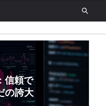
明: 信頼で
だの誇大