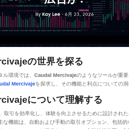
By
Kay Lee
- 6月 23, 2026
ercivajeの世界を探る
タル環境では、
Caudal Mercivaje
のようなツールが重要
udal Mercivaje
を探求し、その機能と利点についての洞
Mercivajeについて理解する
、取引を効率化し、体験を向上させるために設計された
主な機能は、自動および手動の取引オプション、包括的