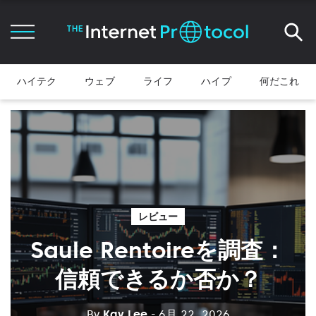
ハイテク
ウェブ
ライフ
ハイプ
何だこれ
レビュー
Saule Rentoireを調査：
信頼できるか否か？
By
Kay Lee
- 6月 22, 2026