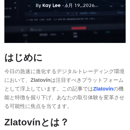
By
Kay Lee
- 6月 19, 2026
はじめに
今日の急速に進化するデジタルトレーディング環境
において、
Zlatovín
は注目すべきプラットフォーム
として浮上しています。この記事では
Zlatovín
の機
能と特徴を掘り下げ、あなたの取引体験を変革させ
る可能性に焦点を当てます。
Zlatovínとは？