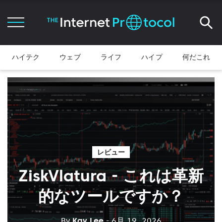
ハイテク
ウェブ
ライフ
ハイプ
何だこれ
レビュー
ZiskVlatura - これは革新
的なツールですか？
By
Kay Lee
- 6月 19, 2026