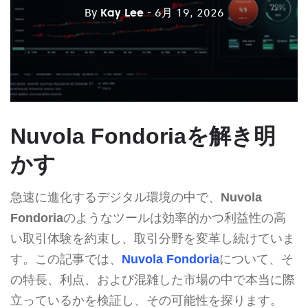
By
Kay Lee
- 6月 19, 2026
Nuvola Fondoriaを解き明
かす
急速に進化するデジタル環境の中で、
Nuvola
Fondoria
のようなツールは効率的かつ利益性の高
い取引体験を約束し、取引分野を変革し続けていま
す。この記事では、
Nuvola Fondoria
について、そ
の特長、利点、および混雑した市場の中で本当に際
立っているかを検証し、その可能性を探ります。