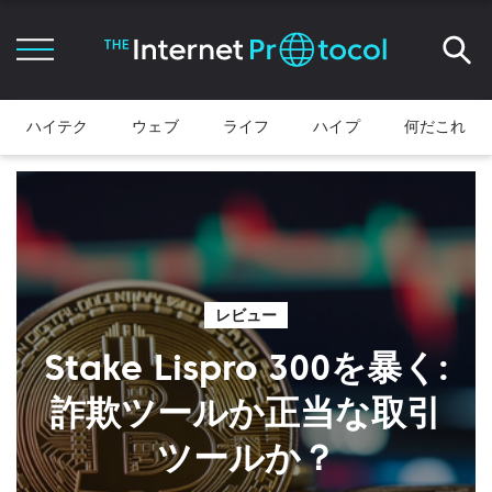
ハイテク
ウェブ
ライフ
ハイプ
何だこれ
レビュー
Stake Lispro 300を暴く:
詐欺ツールか正当な取引
ツールか？