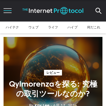
ハイテク
ウェブ
ライフ
ハイプ
何だこれ
レビュー
Qylmorenzaを探る: 究極
の取引ツールなのか?
By
Kay Lee
- 6月 17, 2026