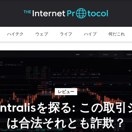
ハイテク
ウェブ
ライフ
ハイプ
何だこれ
レビュー
Fintralisを探る: この
は合法それとも詐欺？