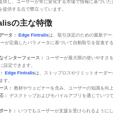
提供し、ユーザーが常に変化する市場で情報に基づいた
を提供する点で際立っています。
tralisの主な特徴
データ：
Edge Fintralis
は、取引決定のための最新デー
ーが定義したパラメータに基づいて自動取引を促進す
なインターフェース：
ユーザーが最大限の使いやすさ
に設定できます。
：
Edge Fintralis
は、ストップロスやリミットオーダー
ます。
ース：
教材やウェビナーを含み、ユーザーの知識を向
応：
デスクトップおよびモバイルアプリを通じていつ
サポート：
いつでもユーザーが支援を受けられるように