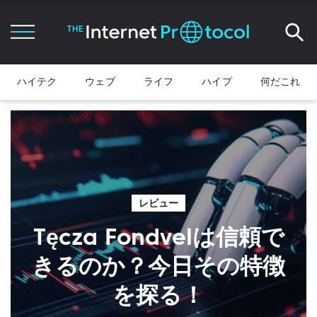
ハイテク
ウェブ
ライフ
ハイプ
何だこれ
レビュー
Tęcza Fondvelは信頼で
きるのか？今日その特徴
を探る！