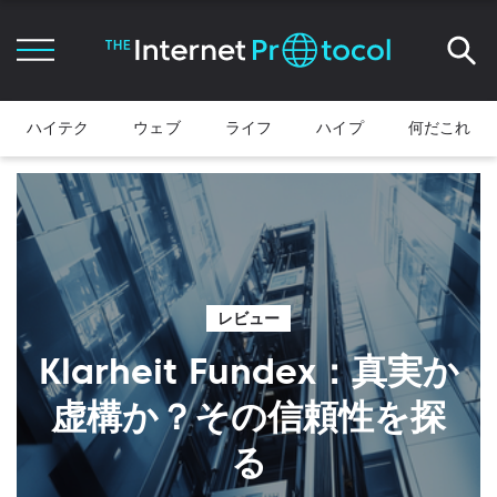
ハイテク
ウェブ
ライフ
ハイプ
何だこれ
レビュー
Klarheit Fundex：真実か
虚構か？その信頼性を探
る