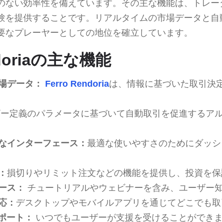
のない効率性を備えています。その主な機能は、トレー
験を提供することです。リアルタイムの市場データと自
要なプレーヤーとしての地位を確立しています。
ndoriaの主な機能
場データ：
Ferro Rendoria
は、情報に基づいた取引決
ー定義のパラメータに基づいて自動取引を促進するア
なインターフェース：
最適な使いやすさのためにダッシ
：
損切りやリミット注文などの機能を提供し、投資を保
ース：
チュートリアルやウェビナーを含み、ユーザー
応：
デスクトップやモバイルアプリを通じてどこでも取
サポート：
いつでもユーザーが支援を受けることができ