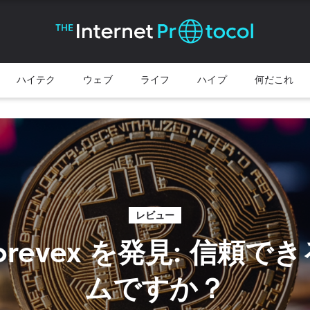
ハイテク
ウェブ
ライフ
ハイプ
何だこれ
レビュー
Corevex を発見: 信頼
ムですか？