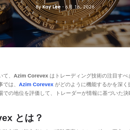
By
Kay Lee
- 6月 16, 2026
いて、
Azim Corevex
はトレーディング技術の注目すべ
事では、
Azim Corevex
がどのように機能するかを深く
場での地位を評価して、トレーダーが情報に基づいた決
evex とは？