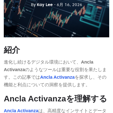
By
Kay Lee
- 6月 16, 2026
紹介
進化し続けるデジタル環境において、
Ancla
Activanza
のようなツールは重要な役割を果たしま
す。この記事では
Ancla Activanza
を探求し、その
機能と利点についての洞察を提供します。
Ancla Activanzaを理解する
Ancla Activanza
は、高精度なインサイトとデータ