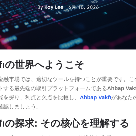
By
Kay Lee
- 6月 16, 2026
akfıの世界へようこそ
金融市場では、適切なツールを持つことが重要です。こ
トする最先端の取引プラットフォームである
Ahbap Vakf
能を探り、利点と欠点を比較し、
Ahbap Vakfı
があなた
確認しましょう。
akfıの探求: その核心を理解する