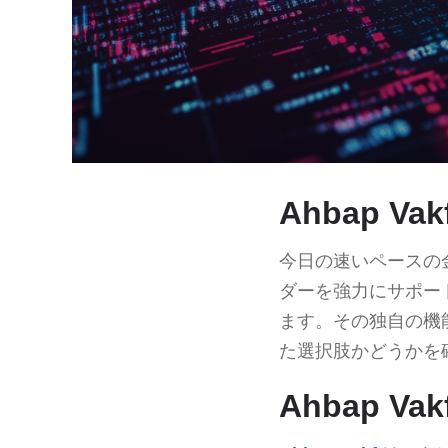
Ahbap V
今日の速いペースの
ダーを強力にサポー
ます。その独自の機
た選択肢かどうかを
Ahbap V