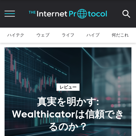
ハイテク
ウェブ
ライフ
ハイプ
何だこれ
レビュー
真実を明かす:
Wealthicatorは信頼でき
るのか？