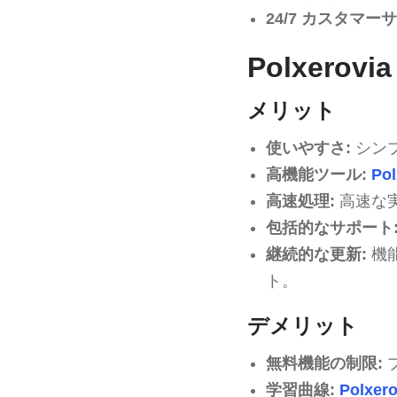
24/7 カスタマー
Polxer
メリット
使いやすさ:
シン
高機能ツール:
Pol
高速処理:
高速な
包括的なサポート
継続的な更新:
機
ト。
デメリット
無料機能の制限:
学習曲線:
Polxero