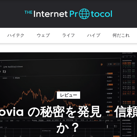
ハイテク
ウェブ
ライフ
ハイプ
何だこれ
レビュー
erovia の秘密を発見 - 
か？