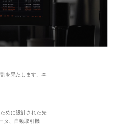
割を果たします。本
。
ために設計された先
ータ、自動取引機