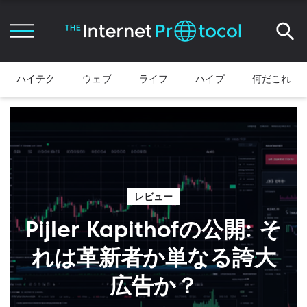
ハイテク
ウェブ
ライフ
ハイプ
何だこれ
レビュー
Pijler Kapithofの公開: そ
れは革新者か単なる誇大
広告か？