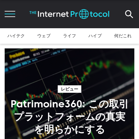
ハイテク
ウェブ
ライフ
ハイプ
何だこれ
レビュー
Patrimoine360: この取引
プラットフォームの真実
を明らかにする