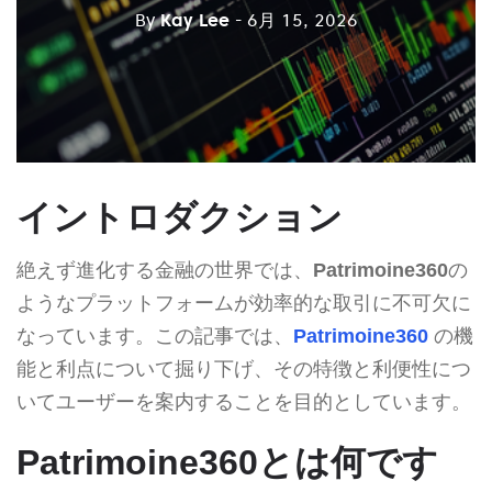
By
Kay Lee
- 6月 15, 2026
イントロダクション
絶えず進化する金融の世界では、
Patrimoine360
の
ようなプラットフォームが効率的な取引に不可欠に
なっています。この記事では、
Patrimoine360
の機
能と利点について掘り下げ、その特徴と利便性につ
いてユーザーを案内することを目的としています。
Patrimoine360とは何です