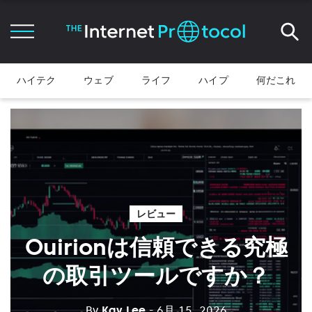
ハイテク
ウェブ
ライフ
ハイプ
何だこれ
レビュー
Ouirionは信頼できる究極
の取引ツールですか？
By
Kay Lee
- 6月 15, 2026