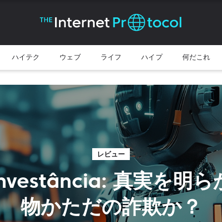
ハイテク
ウェブ
ライフ
ハイプ
何だこれ
レビュー
 Investância: 真実を明ら
物かただの詐欺か？