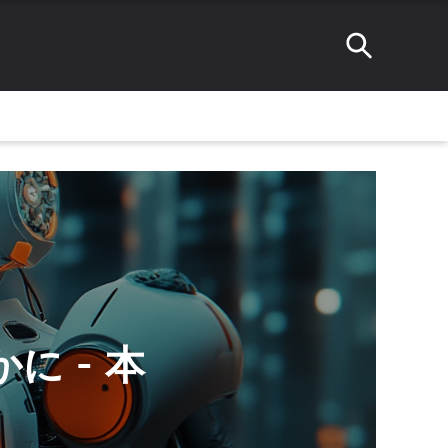
かに - 本