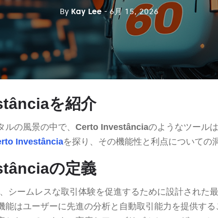
By
Kay Lee
- 6月 15, 2026
estânciaを紹介
タルの風景の中で、
Certo Investância
のようなツール
rto Investância
を探り、その機能性と利点についての
estânciaの定義
、シームレスな取引体験を促進するために設計された
機能はユーザーに先進の分析と自動取引能力を提供する