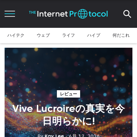
ハイテク
ウェブ
ライフ
ハイプ
何だこれ
レビュー
Vive Lucroireの真実を今
日明らかに!
By
Kay Lee
- 6月 12, 2026